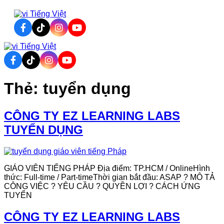
Tiếng Việt
Tiếng Việt
Thẻ:
tuyển dụng
CÔNG TY EZ LEARNING LABS
TUYỂN DỤNG
GIÁO VIÊN TIẾNG PHÁP Địa điểm: TP.HCM / OnlineHình
thức: Full-time / Part-timeThời gian bắt đầu: ASAP ? MÔ TẢ
CÔNG VIỆC ? YÊU CẦU ? QUYỀN LỢI ? CÁCH ỨNG
TUYỂN
CÔNG TY EZ LEARNING LABS