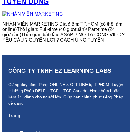
TUYỂN DỤNG
NHÂN VIÊN MARKETING Địa điểm: TP.HCM (có thể làm
online)Thời gian: Full-time (40 giờ/tuần)/ Part-time (24
giờ/tuần)Thời gian bắt đầu: ASAP ? MÔ TẢ CÔNG VIỆC ?
YÊU CẦU ? QUYỀN LỢI ? CÁCH ỨNG TUYỂN
CÔNG TY TNHH EZ LEARNING LABS
Giảng dạy tiếng Pháp ONLINE & OFFLINE tại TPHCM. Luyện
thi tiếng Pháp DELF – TCF – TCF Canada.
Học nhóm hoặc
kèm 1:1 dành cho người lớn.
Giúp bạn chinh phục tiếng Pháp
dễ dàng!
Trang