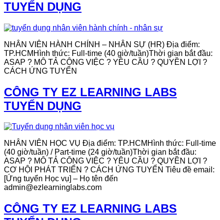
TUYỂN DỤNG
NHÂN VIÊN HÀNH CHÍNH – NHÂN SỰ (HR) Địa điểm:
TP.HCMHình thức: Full-time (40 giờ/tuần)Thời gian bắt đầu:
ASAP ? MÔ TẢ CÔNG VIỆC ? YÊU CẦU ? QUYỀN LỢI ?
CÁCH ỨNG TUYỂN
CÔNG TY EZ LEARNING LABS
TUYỂN DỤNG
NHÂN VIÊN HỌC VỤ Địa điểm: TP.HCMHình thức: Full-time
(40 giờ/tuần) / Part-time (24 giờ/tuần)Thời gian bắt đầu:
ASAP ? MÔ TẢ CÔNG VIỆC ? YÊU CẦU ? QUYỀN LỢI ?
CƠ HỘI PHÁT TRIỂN ? CÁCH ỨNG TUYỂN Tiêu đề email:
[Ứng tuyển Học vụ] – Họ tên đến
admin@ezlearninglabs.com
CÔNG TY EZ LEARNING LABS