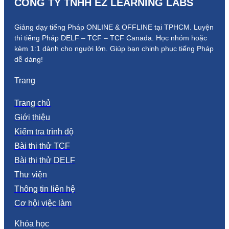
CÔNG TY TNHH EZ LEARNING LABS
Giảng dạy tiếng Pháp ONLINE & OFFLINE tại TPHCM. Luyện
thi tiếng Pháp DELF – TCF – TCF Canada.
Học nhóm hoặc
kèm 1:1 dành cho người lớn.
Giúp bạn chinh phục tiếng Pháp
dễ dàng!
Trang
Trang chủ
Giới thiệu
Kiểm tra trình độ
Bài thi thử TCF
Bài thi thử DELF
Thư viện
Thông tin liên hệ
Cơ hội việc làm
Khóa học