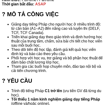
Thời gian bắt đầu:
ASAP
? MÔ TẢ CÔNG VIỆC
Giảng dạy tiếng Pháp cho người học ở nhiều trình độ:
từ căn bản (A1–A2) đến nâng cao và luyện thi (DELF,
TCF, TCF Canada).
Triển khai giảng dạy theo giáo trình và định hướng học
thuật của trung tâm, chấm, sửa bài chi tiết cho học viên
sau mỗi buổi học.
Theo dõi tiến độ học tập, đánh giá kết quả học viên
định kỳ và báo cáo theo yêu cầu.
Phối hợp với học vụ, trợ giảng và bộ phận học thuật để
đảm bảo chất lượng lớp học.
Tham gia các buổi họp chuyên môn, đào tạo nội bộ và
cải tiến chương trình.
? YÊU CẦU
Trình độ tiếng Pháp
C1 trở lên
(ưu tiên GV đã từng du
học).
Tối thiểu 1 năm kinh nghiệm giảng dạy tiếng Pháp
(offline và/hoặc online).