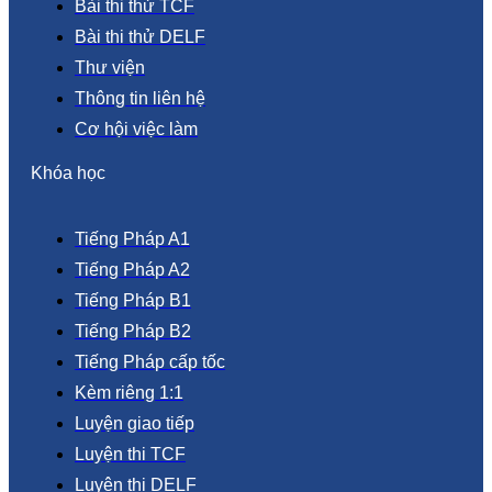
Bài thi thử TCF
Bài thi thử DELF
Thư viện
Thông tin liên hệ
Cơ hội việc làm
Khóa học
Tiếng Pháp A1
Tiếng Pháp A2
Tiếng Pháp B1
Tiếng Pháp B2
Tiếng Pháp cấp tốc
Kèm riêng 1:1
Luyện giao tiếp
Luyện thi TCF
Luyện thi DELF