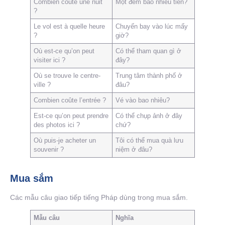
Combien coûte une nuit
Một đêm bao nhiêu tiền?
?
Le vol est à quelle heure
Chuyến bay vào lúc mấy
?
giờ?
Où est-ce qu’on peut
Có thể tham quan gì ở
visiter ici ?
đây?
Où se trouve le centre-
Trung tâm thành phố ở
ville ?
đâu?
Combien coûte l’entrée ?
Vé vào bao nhiêu?
Est-ce qu’on peut prendre
Có thể chụp ảnh ở đây
des photos ici ?
chứ?
Où puis-je acheter un
Tôi có thể mua quà lưu
souvenir ?
niệm ở đâu?
Mua sắm
Các mẫu câu giao tiếp tiếng Pháp dùng trong mua sắm.
Mẫu câu
Nghĩa