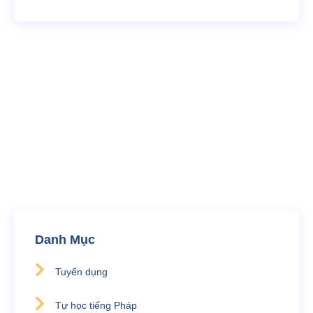
Bạn cần tư vấn?
Chúng tôi luôn sẵn sàng giải đáp thắc mắc và hỗ trợ
bạn
096 886 2484 - 035 840 8806
ezlearninglabs@gmail.com
Danh Mục
Tuyển dụng
Tự học tiếng Pháp