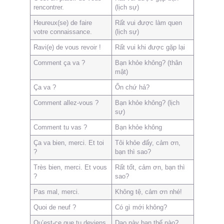
rencontrer.
(lịch sự)
Heureux(se) de faire
Rất vui được làm quen
votre connaissance.
(lịch sự)
Ravi(e) de vous revoir !
Rất vui khi được gặp lại
Comment ça va ?
Bạn khỏe không? (thân
mật)
Ça va ?
Ổn chứ hả?
Comment allez-vous ?
Bạn khỏe không? (lịch
sự)
Comment tu vas ?
Bạn khỏe không
Ça va bien, merci. Et toi
Tôi khỏe đấy, cảm ơn,
?
bạn thì sao?
Très bien, merci. Et vous
Rất tốt, cảm ơn, bạn thì
?
sao?
Pas mal, merci.
Không tệ, cảm ơn nhé!
Quoi de neuf ?
Có gì mới không?
Qu’est-ce que tu deviens
Dạo này bạn thế nào?