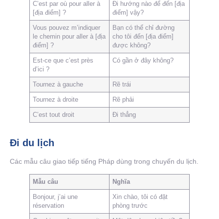
C’est par où pour aller à
Đi hướng nào để đến [địa
[địa điểm] ?
điểm] vậy?
Vous pouvez m’indiquer
Bạn có thể chỉ đường
le chemin pour aller à [địa
cho tôi đến [địa điểm]
điểm] ?
được không?
Est-ce que c’est près
Có gần ở đây không?
d’ici ?
Tournez à gauche
Rẽ trái
Tournez à droite
Rẽ phải
C’est tout droit
Đi thẳng
Đi du lịch
Các mẫu câu giao tiếp tiếng Pháp dùng trong chuyến du lịch.
Mẫu câu
Nghĩa
Bonjour, j’ai une
Xin chào, tôi có đặt
réservation
phòng trước