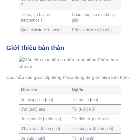
?
Tiens, ça faisait
Chào cậu, lâu rồi không
longtemps !
gặp!
Quel plaisir de te voir !
Rất vui được gặp cậu
Giới thiệu bản thân
Các mẫu câu giao tiếp tiếng Pháp dùng để giới thiệu bản thân.
Mẫu câu
Nghĩa
Je m’appelle [tên]
Tôi tên là [tên]
J’ai [tuổi] ans
Tôi [tuổi] tuổi
Je viens de [quốc gia]
Tôi đến từ [quốc gia]
J’habite à [thành phố]
Tôi sống ở [thành phố]
Je suis [nghề]
Tôi là [nghề]