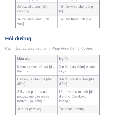
Je travaille pour [tên
Tôi làm việc cho [công
công ty]
ty]
Je travaille dans [lĩnh
Tôi làm trong lĩnh vực…
vực]
Hỏi đường
Các mẫu câu giao tiếp tiếng Pháp dùng để hỏi đường.
Mẫu câu
Nghĩa
Excusez-moi, où est [địa
Xin lỗi, [địa điểm] ở đâu
điểm] ?
vậy?
Pardon, je cherche [địa
Xin lỗi, tôi đang tìm [địa
điểm]
điểm]
S’il vous plaît, vous
Làm ơn cho tôi biết [địa
pouvez me dire où se
điểm] ở đâu được
trouve [địa điểm] ?
không?
Je suis perdu(e)
Tôi bị lạc đường