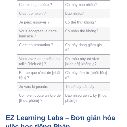
Combien ça coûte ?
Cái này bao nhiêu?
C’est combien ?
Bao nhiêu?
Je peux essayer ?
Có thể thử không?
Vous acceptez la carte
Có nhận thẻ không?
bancaire ?
C’est en promotion ?
Cái này đang giảm giá
à?
Vous avez ce modèle en
Cái mẫu này có size
taille [kích cỡ] ?
[kích cỡ] không ạ?
Est-ce que c’est de [chất
Cái này làm từ [chất liệu]
liệu] ?
à?
Je vais le prendre.
Tôi sẽ lấy cái này
Combien coûte un kilo de
Bao nhiêu tiền 1 ký [thực
[thực phẩm] ?
phẩm]?
EZ Learning Labs – Đơn giản hóa
việc học tiếng Pháp