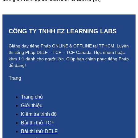
CÔNG TY TNHH EZ LEARNING LABS
Giảng dạy tiếng Pháp ONLINE & OFFLINE tại TPHCM. Luyện
thi tiếng Pháp DELF – TCF – TCF Canada.
Học nhóm hoặc
kèm 1:1 dành cho người lớn.
Giúp bạn chinh phục tiếng Pháp
dễ dàng!
Trang
Trang chủ
Giới thiệu
Kiểm tra trình độ
Bài thi thử TCF
Bài thi thử DELF