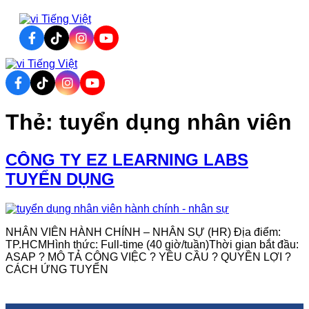
Tiếng Việt
Tiếng Việt
Thẻ:
tuyển dụng nhân viên
CÔNG TY EZ LEARNING LABS
TUYỂN DỤNG
NHÂN VIÊN HÀNH CHÍNH – NHÂN SỰ (HR) Địa điểm:
TP.HCMHình thức: Full-time (40 giờ/tuần)Thời gian bắt đầu:
ASAP ? MÔ TẢ CÔNG VIỆC ? YÊU CẦU ? QUYỀN LỢI ?
CÁCH ỨNG TUYỂN