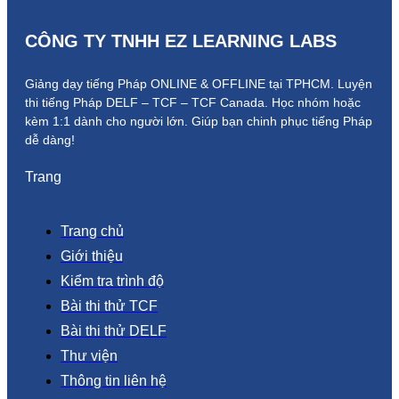
CÔNG TY TNHH EZ LEARNING LABS
Giảng dạy tiếng Pháp ONLINE & OFFLINE tại TPHCM. Luyện
thi tiếng Pháp DELF – TCF – TCF Canada.
Học nhóm hoặc
kèm 1:1 dành cho người lớn.
Giúp bạn chinh phục tiếng Pháp
dễ dàng!
Trang
Trang chủ
Giới thiệu
Kiểm tra trình độ
Bài thi thử TCF
Bài thi thử DELF
Thư viện
Thông tin liên hệ