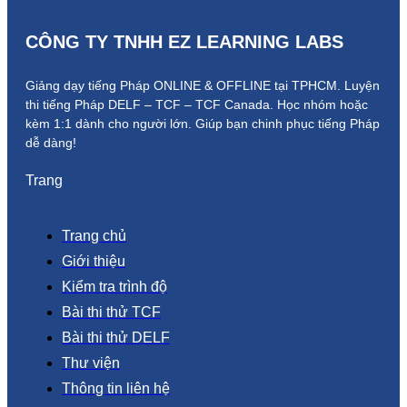
CÔNG TY TNHH EZ LEARNING LABS
Giảng dạy tiếng Pháp ONLINE & OFFLINE tại TPHCM. Luyện
thi tiếng Pháp DELF – TCF – TCF Canada.
Học nhóm hoặc
kèm 1:1 dành cho người lớn.
Giúp bạn chinh phục tiếng Pháp
dễ dàng!
Trang
Trang chủ
Giới thiệu
Kiểm tra trình độ
Bài thi thử TCF
Bài thi thử DELF
Thư viện
Thông tin liên hệ