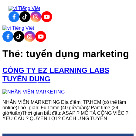
Tiếng Việt
Tiếng Việt
Thẻ:
tuyển dụng marketing
CÔNG TY EZ LEARNING LABS
TUYỂN DỤNG
NHÂN VIÊN MARKETING Địa điểm: TP.HCM (có thể làm
online)Thời gian: Full-time (40 giờ/tuần)/ Part-time (24
giờ/tuần)Thời gian bắt đầu: ASAP ? MÔ TẢ CÔNG VIỆC ?
YÊU CẦU ? QUYỀN LỢI ? CÁCH ỨNG TUYỂN