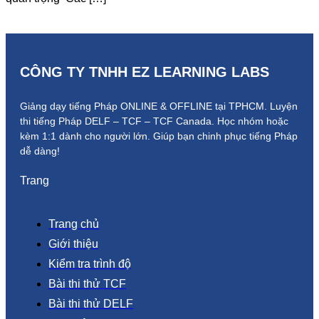
CÔNG TY TNHH EZ LEARNING LABS
Giảng dạy tiếng Pháp ONLINE & OFFLINE tại TPHCM. Luyện
thi tiếng Pháp DELF – TCF – TCF Canada.
Học nhóm hoặc
kèm 1:1 dành cho người lớn.
Giúp bạn chinh phục tiếng Pháp
dễ dàng!
Trang
Trang chủ
Giới thiệu
Kiểm tra trình độ
Bài thi thử TCF
Bài thi thử DELF