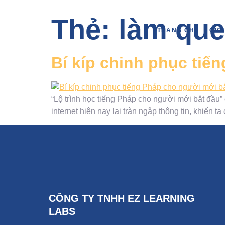
Thẻ:
làm que
TRANG CHỦ
GIỚ
Bí kíp chinh phục tiế
“Lộ trình học tiếng Pháp cho người mới bắt đầu”
internet hiện nay lại tràn ngập thông tin, khiến
CÔNG TY TNHH EZ LEARNING
LABS