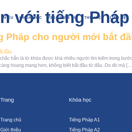
n với tiếng Pháp
I THIỆU
KHÓA HỌC
TEST MIỄN PHÍ
THƯ VIỆN
LIÊN HỆ
ng Pháp cho người mới bắt đ
 chắc hẳn là từ khóa được khá nhiều người tìm kiếm trong bước
 ta càng hoang mang hơn, không biết bắt đầu từ đâu. Do đó mà […
Trang
Khóa học
Trang chủ
Tiếng Pháp A1
Giới thiệu
Tiếng Pháp A2