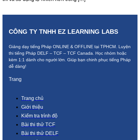
CÔNG TY TNHH EZ LEARNING LABS
Giảng dạy tiếng Pháp ONLINE & OFFLINE tại TPHCM. Luyện
thi tiếng Pháp DELF – TCF – TCF Canada.
Học nhóm hoặc
kèm 1:1 dành cho người lớn.
Giúp bạn chinh phục tiếng Pháp
dễ dàng!
Trang
Trang chủ
Giới thiệu
Kiểm tra trình độ
Bài thi thử TCF
Bài thi thử DELF