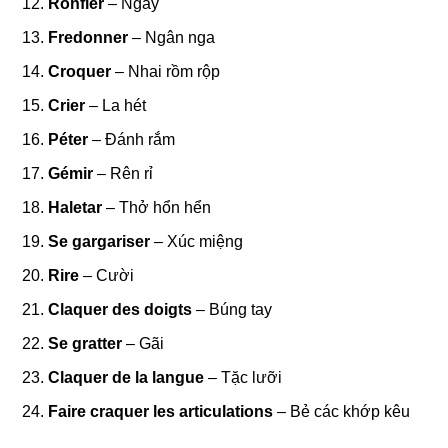
Ronfler
– Ngáy
Fredonner
– Ngân nga
Croquer
– Nhai rồm rộp
Crier
– La hét
Péter
– Đánh rắm
Gémir
– Rên rỉ
Haletar
– Thở hổn hển
Se gargariser
– Xúc miệng
Rire
– Cười
Claquer des doigts
– Búng tay
Se gratter
– Gãi
Claquer de la langue
– Tặc lưỡi
Faire craquer les articulations
– Bẻ các khớp kêu