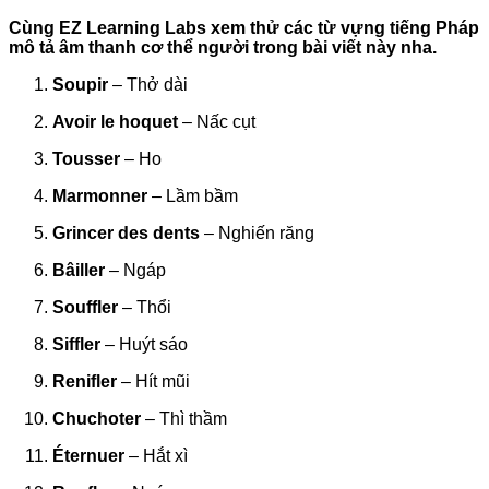
Cùng EZ Learning Labs xem thử các từ vựng tiếng Pháp
mô tả âm thanh cơ thể người trong bài viết này nha.
Soupir
– Thở dài
Avoir le hoquet
– Nấc cụt
Tousser
– Ho
Marmonner
– Lầm bầm
Grincer des dents
– Nghiến răng
Bâiller
– Ngáp
Souffler
– Thổi
Siffler
– Huýt sáo
Renifler
– Hít mũi
Chuchoter
– Thì thầm
Éternuer
– Hắt xì