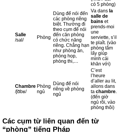
có 5 phòng)
Va dans
la
Dùng để nói đến
salle de
các phòng riêng
bains
et
biệt. Thường đi
prends-moi
theo cụm để nói
une
Salle
đến căn phòng
Phòng
serviette, s’il
/sal/
có chức năng
te plaît. (vào
riêng. Chẳng hạn
phòng tắm
như phòng ăn,
lấy giúp
phòng họp,
mình cái
phòng thi,…
khăn với)
C’est
l’heure
d’aller au lit,
Dùng để nói
Chambre
Phòng
allons dans
riêng về phòng
/ʃɑ̃bʁ/
ngủ
ta
chambre
.
ngủ
(đến giờ
ngủ rồi, vào
phòng thôi)
Các cụm từ liên quan đến từ
“phòng” tiếng Pháp