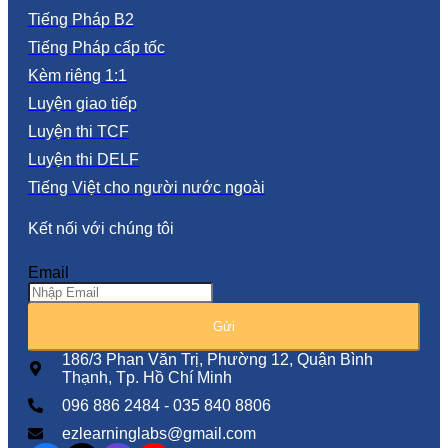
Tiếng Pháp B2
Tiếng Pháp cấp tốc
Kèm riêng 1:1
Luyện giao tiếp
Luyện thi TCF
Luyện thi DELF
Tiếng Việt cho người nước ngoài
Kết nối với chúng tôi
Email
Gửi
186/3 Phan Văn Trị, Phường 12, Quận Bình
Thạnh, Tp. Hồ Chí Minh
096 886 2484 - 035 840 8806
ezlearninglabs@gmail.com