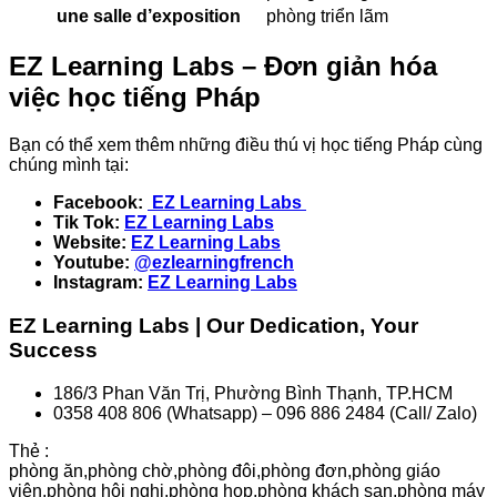
une salle d’exposition
phòng triển lãm
EZ Learning Labs – Đơn giản hóa
việc học tiếng Pháp
Bạn có thể xem thêm những điều thú vị học tiếng Pháp cùng
chúng mình tại:
Facebook:
EZ Learning Labs
Tik Tok:
EZ Learning Labs
Website:
EZ Learning Labs
Youtube:
@ezlearningfrench
Instagram:
EZ Learning Labs
EZ Learning Labs | Our Dedication, Your
Success
186/3 Phan Văn Trị, Phường Bình Thạnh, TP.HCM
0358 408 806 (Whatsapp) – 096 886 2484 (Call/ Zalo)
Thẻ :
phòng ăn
,
phòng chờ
,
phòng đôi
,
phòng đơn
,
phòng giáo
viên
,
phòng hội nghị
,
phòng họp
,
phòng khách sạn
,
phòng máy