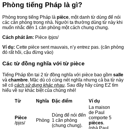
Phòng tiếng Pháp là gì?
Phòng trong tiếng Pháp là
pièce
, một danh từ dùng để nói
các căn phòng trong nhà. Người ta thường dùng từ này khi
muốn nhắc đến 1 căn phòng một cách chung chung.
Cách phát âm:
Pièce /pjɛs/
Ví dụ:
Cette pièce sent mauvais, n’y entrez pas. (căn phòng
đó rất hôi, cậu đừng vào)
Các từ đồng nghĩa với từ pièce
Tiếng Pháp tồn tại 2 từ đồng nghĩa với pièce bao gồm
salle
và
chambre
. Mặc dù có cùng nét nghĩa nhưng cả ba từ này
sẽ có
cách sử dụng khác nhau
. Sau đây hãy cùng EZ tìm
hiểu về sự khác biệt của chúng nhé!
Từ
Nghĩa
Đặc điểm
Ví dụ
La maison
de Paul
Dùng để nói đến
Pièce
comporte 5
Phòng
1 căn phòng
/pjɛs/
pièces
.
(chung chung).
(nhà Paul