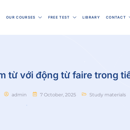
S
OUR COURSES
FREE TEST
LIBRARY
CONTACT
 từ với động từ faire trong t
admin
7 October, 2025
Study materials