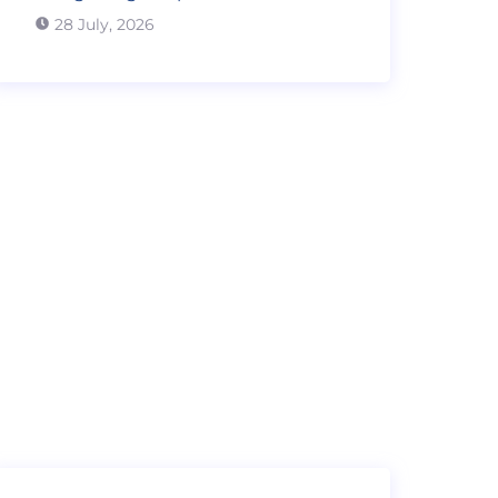
28 July, 2026
Need advice?
We are always ready to answer
questions and support you.
096 886 2484 - 035 840 8806
ezlearninglabs@gmail.com