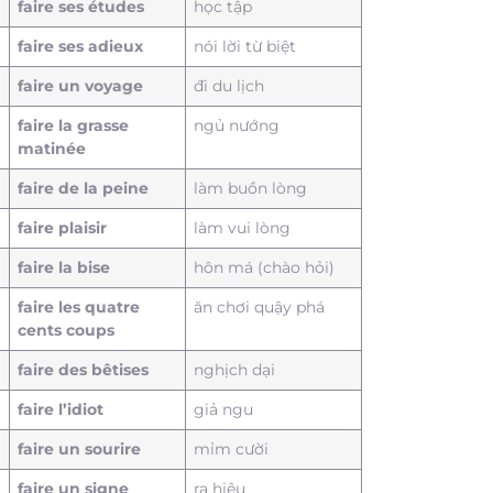
faire ses études
học tập
faire ses adieux
nói lời từ biệt
faire un voyage
đi du lịch
faire la grasse
ngủ nướng
matinée
faire de la peine
làm buồn lòng
faire plaisir
làm vui lòng
faire la bise
hôn má (chào hỏi)
faire les quatre
ăn chơi quậy phá
cents coups
faire des bêtises
nghịch dại
faire l’idiot
giả ngu
faire un sourire
mỉm cười
faire un signe
ra hiệu