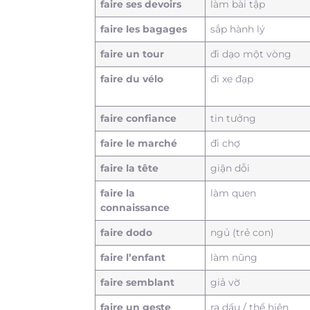
faire ses devoirs
làm bài tập
faire les bagages
sắp hành lý
faire un tour
đi dạo một vòng
faire du vélo
đi xe đạp
faire confiance
tin tưởng
faire le marché
đi chợ
faire la tête
giận dỗi
faire la
làm quen
connaissance
faire dodo
ngủ (trẻ con)
faire l’enfant
làm nũng
faire semblant
giả vờ
faire un geste
ra dấu / thể hiện